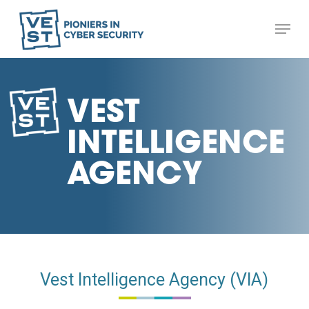
Skip
Menu
to
Close
main
Menu
content
VEST
INTELLIGENCE
AGENCY
Vest Intelligence Agency (VIA)