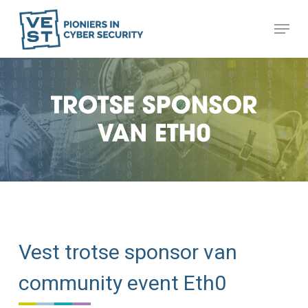
Skip
Menu
to
Close
main
Menu
content
Vest trotse sponsor van
community event Eth0